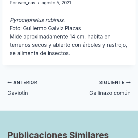
Por
web_cav
agosto 5, 2021
Pyrocephalus rubinus
.
Foto: Guillermo Galviz Plazas
Mide aproximadamente 14 cm, habita en
terrenos secos y abierto con árboles y rastrojo,
se alimenta de insectos.
Navegación
ANTERIOR
SIGUIENTE
Gaviotín
Gallinazo común
de
entradas
Publicaciones Similares