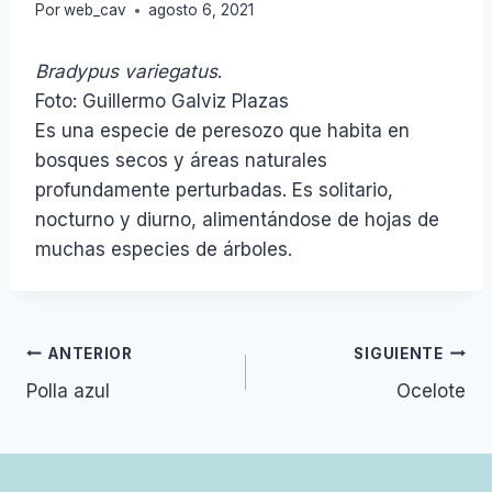
Por
web_cav
agosto 6, 2021
Bradypus variegatus
.
Foto: Guillermo Galviz Plazas
Es una especie de peresozo que habita en
bosques secos y áreas naturales
profundamente perturbadas. Es solitario,
nocturno y diurno, alimentándose de hojas de
muchas especies de árboles.
Navegación
ANTERIOR
SIGUIENTE
Polla azul
Ocelote
de
entradas